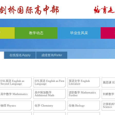
请
教学动态
毕业生风采
在线报名/Apply
成绩查询/Refer
ESL英语 English as
EFL英语 English as First
英语文学 English
雅思课 IE
Second Language
Language
Literature
高中附加数学
进阶数学 Mathematics
高中数学 Mathematics
剑桥数学 
Additional Math
Further
计算机科学 
物理 Physics
化学 Chemistry
生物 Biology
Science