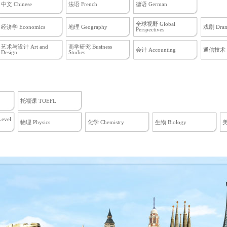
中文 Chinese
法语 French
德语 German
全球视野 Global
经济学 Economics
地理 Geography
戏剧 Dra
Perspectives
艺术与设计 Art and
商学研究 Business
会计 Accounting
通信技术 
Design
Studies
托福课 TOEFL
Level
物理 Physics
化学 Chemistry
生物 Biology
美
物
物理C 力学 Physics C:
 BC
统计学 Statistics
物理B Physics B
El
Mechanics
M
美国历史 United States
世界历史 World History
艺术史 Art History
History
M
英语文学 English
中文和中国文化 Chinese
Literature and
Language and Culture
Composition