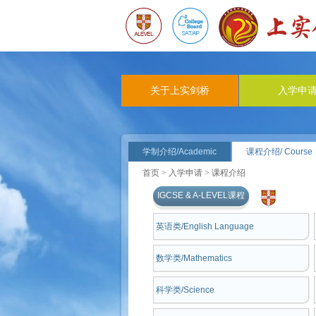
关于上实剑桥
入学申
学制介绍/Academic
课程介绍/ Course
首页
>
入学申请
> 课程介绍
IGCSE & A-LEVEL课程
英语类/English Language
数学类/Mathematics
科学类/Science