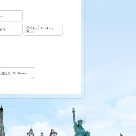
ma
思维技巧 Thinking
ICT
Skills
国历史 US History
理C 电与磁 Physics C:
ectricity and
agnetism
微观经济学
icroeconomics