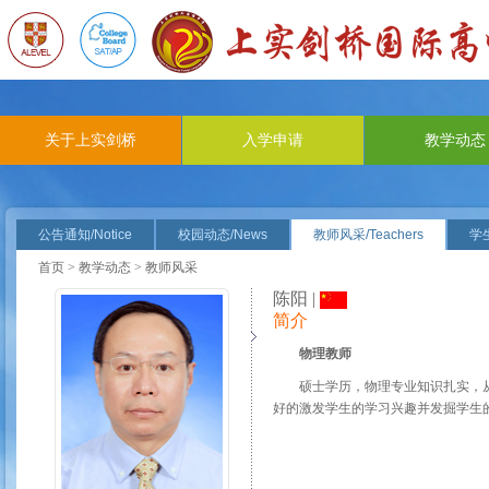
关于上实剑桥
入学申请
教学动态
公告通知/Notice
校园动态/News
教师风采/Teachers
学生
首页
>
教学动态
> 教师风采
陈阳 |
简介
物理教师
硕士学历，物理专业知识扎实，
好的激发学生的学习兴趣并发掘学生