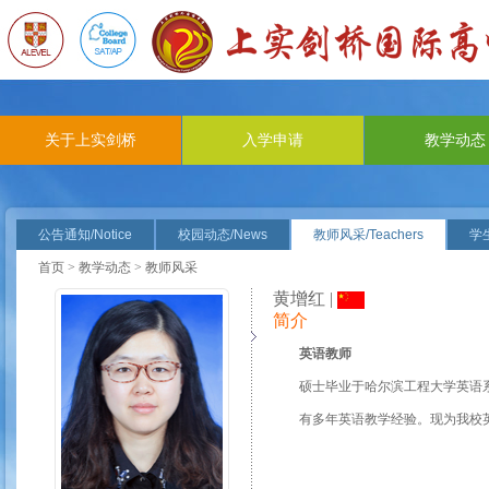
关于上实剑桥
入学申请
教学动态
公告通知/Notice
校园动态/News
教师风采/Teachers
学生
首页
>
教学动态
> 教师风采
黄增红 |
简介
英语教师
硕士毕业于哈尔滨工程大学英语
有多年英语教学经验。现为我校