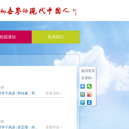
校园通知
联系我们
返回首页
分享到：
-16
学子风采 | 郭佳凝：帝...
查看详情 »
-16
学子风采 | 苏芷瑾：持...
查看详情 »