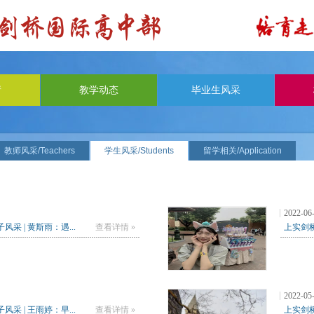
请
教学动态
毕业生风采
教师风采/Teachers
学生风采/Students
留学相关/Application
2022-06
采 | 黄斯雨：遇...
查看详情 »
上实剑桥
2022-05
采 | 王雨婷：早...
查看详情 »
上实剑桥