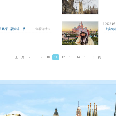
2022-05
采 | 梁泺瑶：从...
查看详情 »
上实剑桥
上一页
7
8
9
10
11
12
13
14
15
下一页